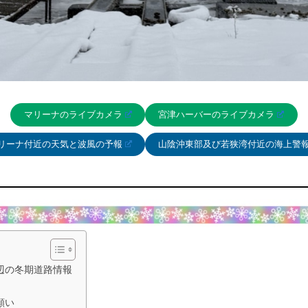
マリーナのライブカメラ
宮津ハーバーのライブカメラ
リーナ付近の天気と波風の予報
山陰沖東部及び若狭湾付近の海上警
辺の冬期道路情報
願い