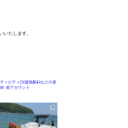
願いいたします。
ビティ🏄‍♀️遊漁船🎣などの多
00
前アカウント