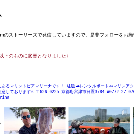
ム
agramのストーリーズで発信していますので、是非フォローをお
ントが以下のものに変更となりました↓
にあるマリントピアマリーナです！
駐艇🛥レンタルボート🚤マリンアクティ
意しております⚓️
〒626-0225
京都府宮津市日置3784
☎️0772-27-07
rina