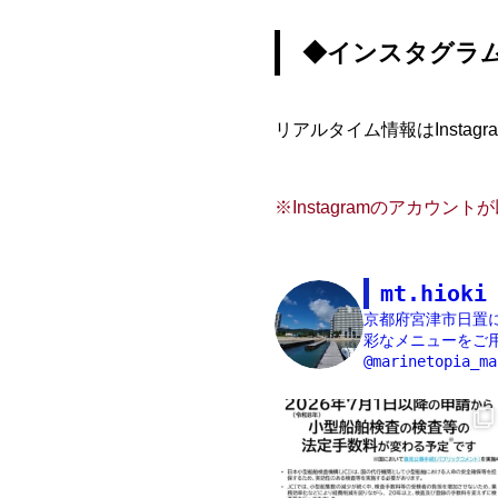
◆インスタグラ
リアルタイム情報はInst
※Instagramのアカウ
mt.hioki
京都府宮津市日置
彩なメニューをご用
@marinetopia_ma