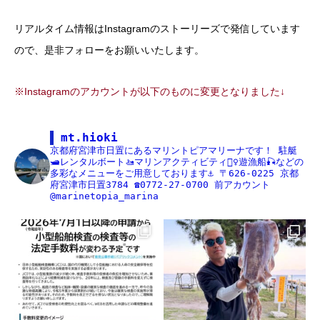
リアルタイム情報はInstagramのストーリーズで発信しています
ので、是非フォローをお願いいたします。
※Instagramのアカウントが以下のものに変更となりました↓
mt.hioki
京都府宮津市日置にあるマリントピアマリーナです！
駐艇
🛥レンタルボート🚤マリンアクティビティ🏄‍♀️遊漁船🎣などの
多彩なメニューをご用意しております⚓️
〒626-0225
京都
府宮津市日置3784
☎️0772-27-0700
前アカウント
@marinetopia_marina