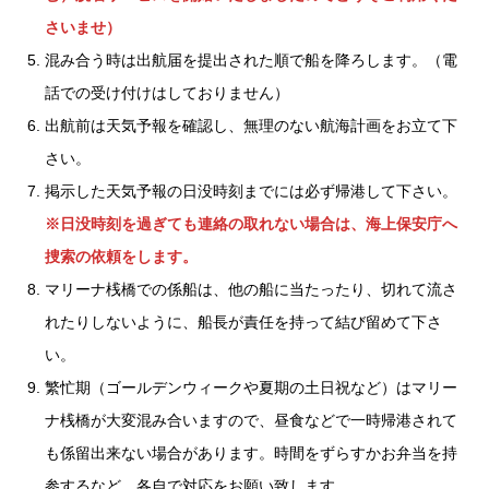
さいませ）
混み合う時は出航届を提出された順で船を降ろします。（電
話での受け付けはしておりません）
出航前は天気予報を確認し、無理のない航海計画をお立て下
さい。
掲示した天気予報の日没時刻までには必ず帰港して下さい。
※日没時刻を過ぎても連絡の取れない場合は、海上保安庁へ
捜索の依頼をします。
マリーナ桟橋での係船は、他の船に当たったり、切れて流さ
れたりしないように、船長が責任を持って結び留めて下さ
い。
繁忙期（ゴールデンウィークや夏期の土日祝など）はマリー
ナ桟橋が大変混み合いますので、昼食などで一時帰港されて
も係留出来ない場合があります。時間をずらすかお弁当を持
参するなど、各自で対応をお願い致します。