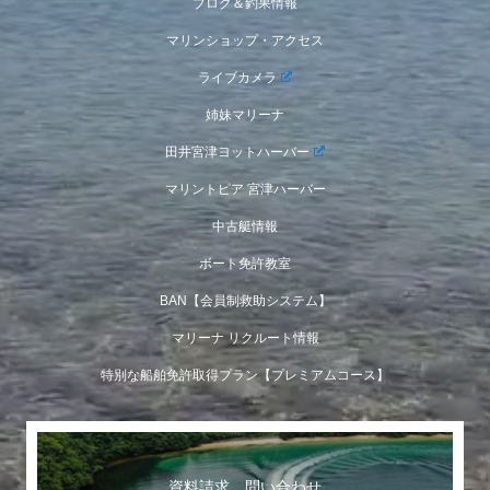
ブログ＆釣果情報
マリンショップ・アクセス
ライブカメラ
姉妹マリーナ
田井宮津ヨットハーバー
マリントピア 宮津ハーバー
中古艇情報
ボート免許教室
BAN【会員制救助システム】
マリーナ リクルート情報
特別な船舶免許取得プラン【プレミアムコース】
資料請求 問い合わせ