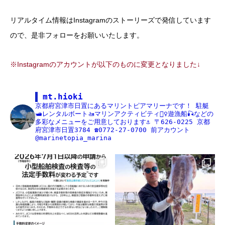
リアルタイム情報はInstagramのストーリーズで発信しています
ので、是非フォローをお願いいたします。
※Instagramのアカウントが以下のものに変更となりました↓
mt.hioki
京都府宮津市日置にあるマリントピアマリーナです！
駐艇
🛥レンタルボート🚤マリンアクティビティ🏄‍♀️遊漁船🎣などの
多彩なメニューをご用意しております⚓️
〒626-0225
京都
府宮津市日置3784
☎️0772-27-0700
前アカウント
@marinetopia_marina