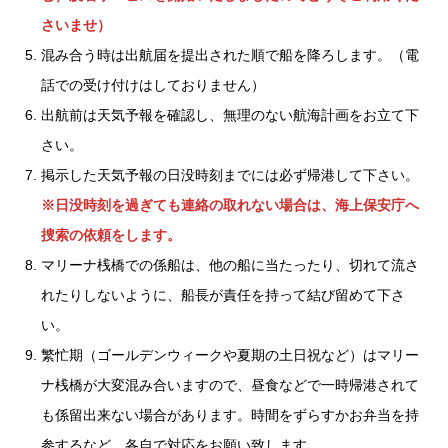
さいませ）
混み合う時は出航届を提出された順で船を降ろします。（電
話での受け付けはしておりません）
出航前は天気予報を確認し、無理のない航海計画をお立て下
さい。
掲示した天気予報の日没時刻までには必ず帰港して下さい。
※日没時刻を過ぎても連絡の取れない場合は、海上保安庁へ
捜索の依頼をします。
マリーナ桟橋での係船は、他の船に当たったり、切れて流さ
れたりしないように、船長が責任を持って結び留めて下さ
い。
繁忙期（ゴールデンウィークや夏期の土日祝など）はマリー
ナ桟橋が大変混み合いますので、昼食などで一時帰港されて
も係留出来ない場合があります。時間をずらすかお弁当を持
参するなど、各自で対応をお願い致します。