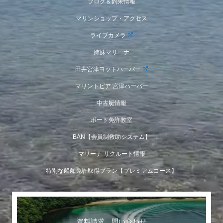
ブログ＆釣果情報
マリンショップ・アクセス
ライブカメラ
姉妹マリーナ
田井宮津ヨットハーバー
マリントピア 宮津ハーバー
中古艇情報
ボート免許教室
BAN【会員制救助システム】
マリーナ リクルート情報
特別な船舶免許取得プラン【プレミアムコース】
資料請求 問い合わせ