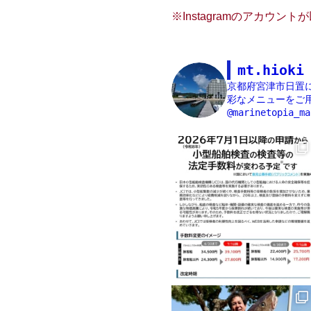
※Instagramのアカウ
mt.hioki
京都府宮津市日置
彩なメニューをご用
@marinetopia_ma