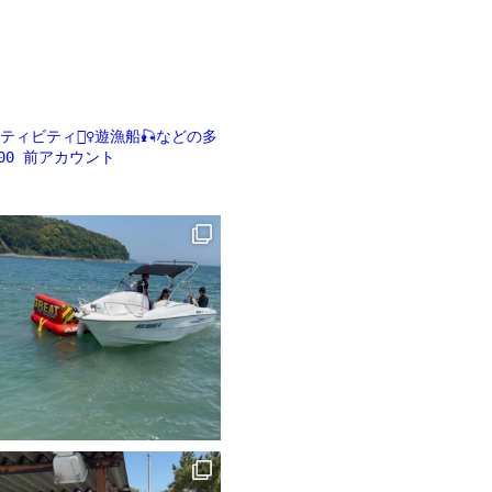
ビティ🏄‍♀️遊漁船🎣などの多
00
前アカウント