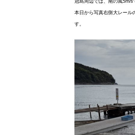
冠島周辺では、南の風5m/s
本日から写真右側大レール
す。