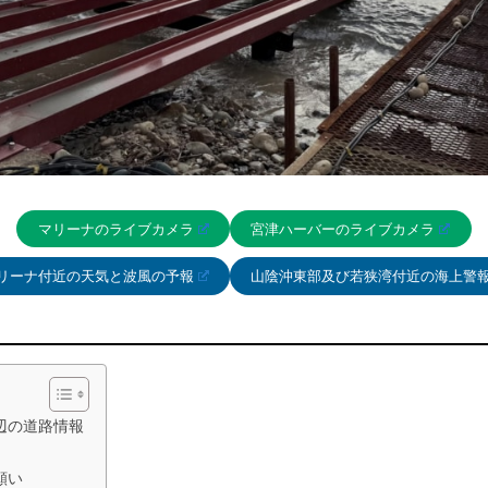
マリーナのライブカメラ
宮津ハーバーのライブカメラ
リーナ付近の天気と波風の予報
山陰沖東部及び若狭湾付近の海上警
辺の道路情報
願い