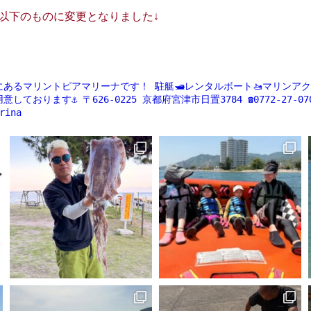
ントが以下のものに変更となりました↓
にあるマリントピアマリーナです！
駐艇🛥レンタルボート🚤マリンアクティ
意しております⚓️
〒626-0225
京都府宮津市日置3784
☎️0772-27-07
rina