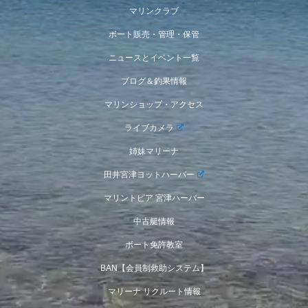
マリンクラブ
ボート販売・管理・保管
ニュースとイベント一覧
ブログ＆釣果情報
マリンショップ・アクセス
ライブカメラ
姉妹マリーナ
田井宮津ヨットハーバー
マリントピア 宮津ハーバー
中古艇情報
ボート免許教室
BAN【会員制救助システム】
マリーナ リクルート情報