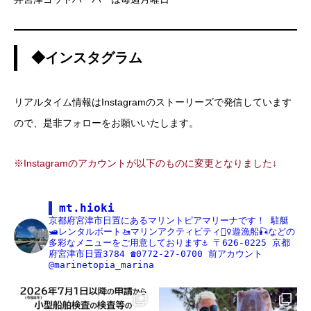
◆インスタグラム
リアルタイム情報はInstagramのストーリーズで発信しています
ので、是非フォローをお願いいたします。
※Instagramのアカウントが以下のものに変更となりました↓
mt.hioki
京都府宮津市日置にあるマリントピアマリーナです！
駐艇
🛥レンタルボート🚤マリンアクティビティ🏄‍♀️遊漁船🎣などの
多彩なメニューをご用意しております⚓️
〒626-0225
京都
府宮津市日置3784
☎️0772-27-0700
前アカウント
@marinetopia_marina