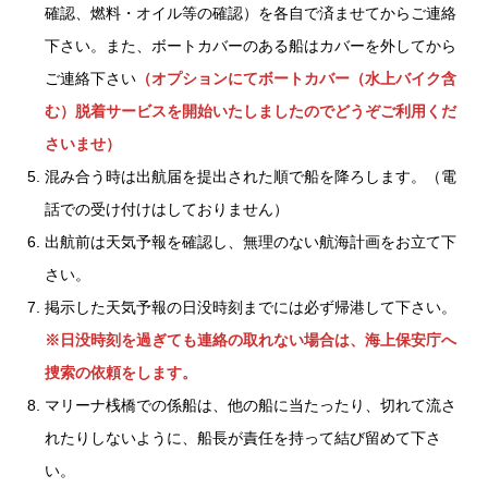
確認、燃料・オイル等の確認）を各自で済ませてからご連絡
下さい。また、ボートカバーのある船はカバーを外してから
ご連絡下さい
（オプションにてボートカバー（水上バイク含
む）脱着サービスを開始いたしましたのでどうぞご利用くだ
さいませ）
混み合う時は出航届を提出された順で船を降ろします。（電
話での受け付けはしておりません）
出航前は天気予報を確認し、無理のない航海計画をお立て下
さい。
掲示した天気予報の日没時刻までには必ず帰港して下さい。
※日没時刻を過ぎても連絡の取れない場合は、海上保安庁へ
捜索の依頼をします。
マリーナ桟橋での係船は、他の船に当たったり、切れて流さ
れたりしないように、船長が責任を持って結び留めて下さ
い。