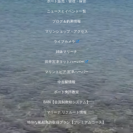
ボート販売・管理・保管
ニュースとイベント一覧
ブログ＆釣果情報
マリンショップ・アクセス
ライブカメラ
姉妹マリーナ
田井宮津ヨットハーバー
マリントピア 宮津ハーバー
中古艇情報
ボート免許教室
BAN【会員制救助システム】
マリーナ リクルート情報
特別な船舶免許取得プラン【プレミアムコース】