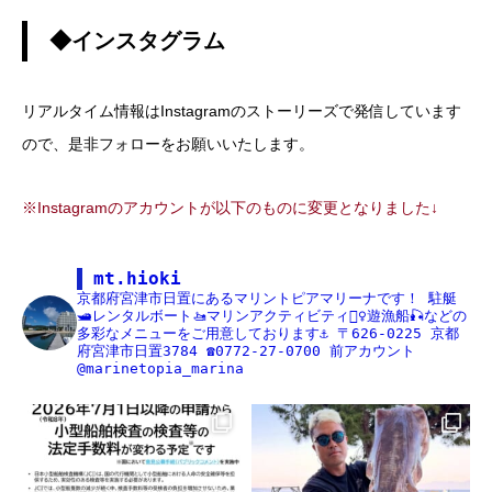
◆インスタグラム
リアルタイム情報はInstagramのストーリーズで発信しています
ので、是非フォローをお願いいたします。
※Instagramのアカウントが以下のものに変更となりました↓
mt.hioki
京都府宮津市日置にあるマリントピアマリーナです！
駐艇
🛥レンタルボート🚤マリンアクティビティ🏄‍♀️遊漁船🎣などの
多彩なメニューをご用意しております⚓️
〒626-0225
京都
府宮津市日置3784
☎️0772-27-0700
前アカウント
@marinetopia_marina