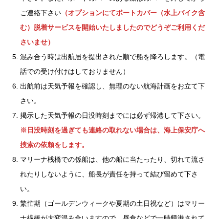
ご連絡下さい
（オプションにてボートカバー（水上バイク含
む）脱着サービスを開始いたしましたのでどうぞご利用くだ
さいませ）
混み合う時は出航届を提出された順で船を降ろします。（電
話での受け付けはしておりません）
出航前は天気予報を確認し、無理のない航海計画をお立て下
さい。
掲示した天気予報の日没時刻までには必ず帰港して下さい。
※日没時刻を過ぎても連絡の取れない場合は、海上保安庁へ
捜索の依頼をします。
マリーナ桟橋での係船は、他の船に当たったり、切れて流さ
れたりしないように、船長が責任を持って結び留めて下さ
い。
繁忙期（ゴールデンウィークや夏期の土日祝など）はマリー
ナ桟橋が大変混み合いますので、昼食などで一時帰港されて