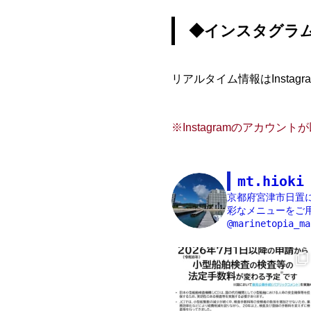
◆インスタグラ
リアルタイム情報はInst
※Instagramのアカウ
mt.hioki
京都府宮津市日置
彩なメニューをご用
@marinetopia_ma