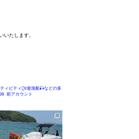
願いいたします。
ビティ🏄‍♀️遊漁船🎣などの多
00
前アカウント