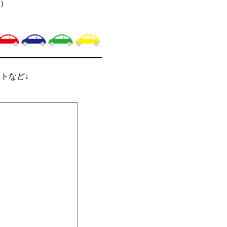
）
ントなど↓