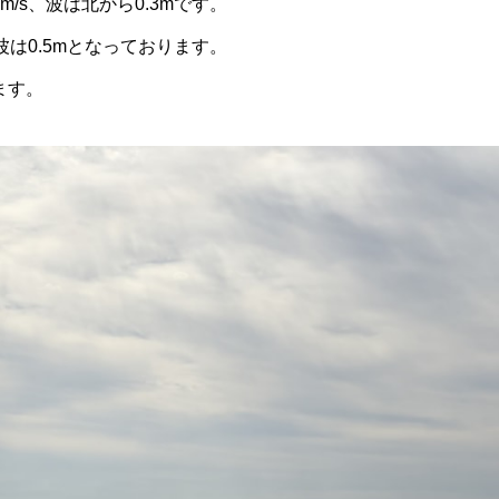
m/s、波は北から0.3mです。
波は0.5mとなっております。
ます。