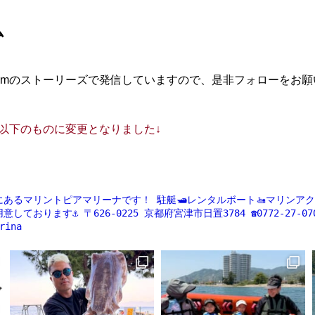
ム
agramのストーリーズで発信していますので、是非フォローをお
ントが以下のものに変更となりました↓
にあるマリントピアマリーナです！
駐艇🛥レンタルボート🚤マリンアクティ
意しております⚓️
〒626-0225
京都府宮津市日置3784
☎️0772-27-07
rina