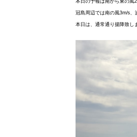
本日の予報は南から東の風2
冠島周辺では南の風3m/s、
本日は、通常通り揚降致し