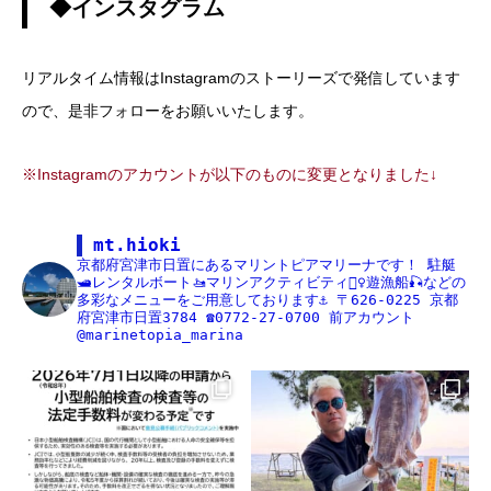
◆インスタグラム
リアルタイム情報はInstagramのストーリーズで発信しています
ので、是非フォローをお願いいたします。
※Instagramのアカウントが以下のものに変更となりました↓
mt.hioki
京都府宮津市日置にあるマリントピアマリーナです！
駐艇
🛥レンタルボート🚤マリンアクティビティ🏄‍♀️遊漁船🎣などの
多彩なメニューをご用意しております⚓️
〒626-0225
京都
府宮津市日置3784
☎️0772-27-0700
前アカウント
@marinetopia_marina