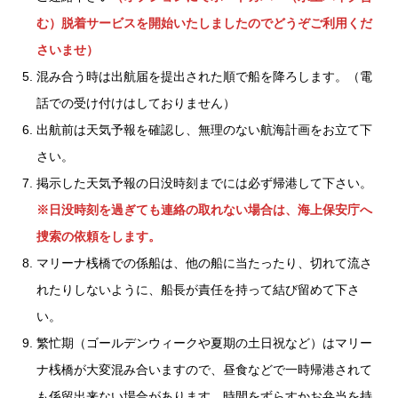
む）脱着サービスを開始いたしましたのでどうぞご利用くだ
さいませ）
混み合う時は出航届を提出された順で船を降ろします。（電
話での受け付けはしておりません）
出航前は天気予報を確認し、無理のない航海計画をお立て下
さい。
掲示した天気予報の日没時刻までには必ず帰港して下さい。
※日没時刻を過ぎても連絡の取れない場合は、海上保安庁へ
捜索の依頼をします。
マリーナ桟橋での係船は、他の船に当たったり、切れて流さ
れたりしないように、船長が責任を持って結び留めて下さ
い。
繁忙期（ゴールデンウィークや夏期の土日祝など）はマリー
ナ桟橋が大変混み合いますので、昼食などで一時帰港されて
も係留出来ない場合があります。時間をずらすかお弁当を持