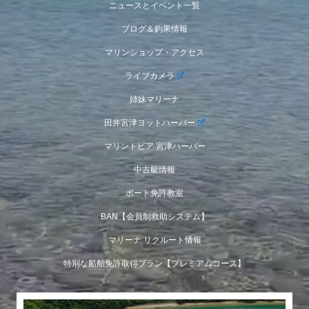
ニュースとイベント一覧
ブログ＆釣果情報
マリンショップ・アクセス
ライブカメラ
姉妹マリーナ
田井宮津ヨットハーバー
マリントピア 宮津ハーバー
中古艇情報
ボート免許教室
BAN【会員制救助システム】
マリーナ リクルート情報
特別な船舶免許取得プラン【プレミアムコース】