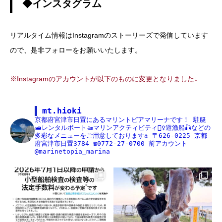
◆インスタグラム
リアルタイム情報はInstagramのストーリーズで発信しています
ので、是非フォローをお願いいたします。
※Instagramのアカウントが以下のものに変更となりました↓
mt.hioki
京都府宮津市日置にあるマリントピアマリーナです！
駐艇
🛥レンタルボート🚤マリンアクティビティ🏄‍♀️遊漁船🎣などの
多彩なメニューをご用意しております⚓️
〒626-0225
京都
府宮津市日置3784
☎️0772-27-0700
前アカウント
@marinetopia_marina