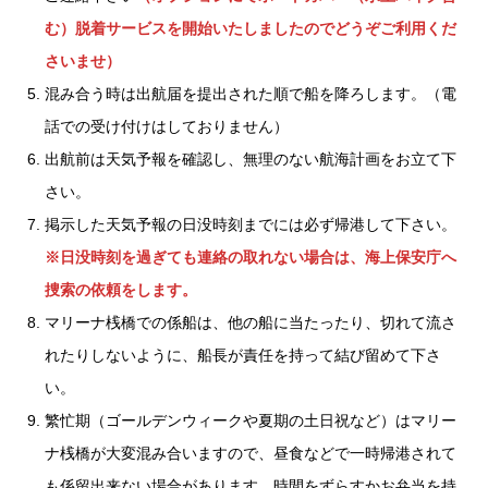
む）脱着サービスを開始いたしましたのでどうぞご利用くだ
さいませ）
混み合う時は出航届を提出された順で船を降ろします。（電
話での受け付けはしておりません）
出航前は天気予報を確認し、無理のない航海計画をお立て下
さい。
掲示した天気予報の日没時刻までには必ず帰港して下さい。
※日没時刻を過ぎても連絡の取れない場合は、海上保安庁へ
捜索の依頼をします。
マリーナ桟橋での係船は、他の船に当たったり、切れて流さ
れたりしないように、船長が責任を持って結び留めて下さ
い。
繁忙期（ゴールデンウィークや夏期の土日祝など）はマリー
ナ桟橋が大変混み合いますので、昼食などで一時帰港されて
も係留出来ない場合があります。時間をずらすかお弁当を持