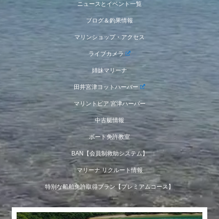
ニュースとイベント一覧
ブログ＆釣果情報
マリンショップ・アクセス
ライブカメラ
姉妹マリーナ
田井宮津ヨットハーバー
マリントピア 宮津ハーバー
中古艇情報
ボート免許教室
BAN【会員制救助システム】
マリーナ リクルート情報
特別な船舶免許取得プラン【プレミアムコース】