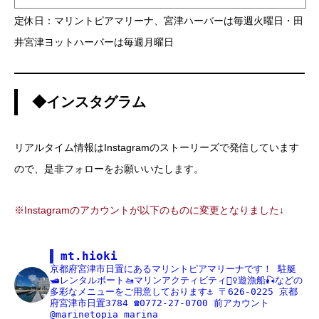
定休日：マリントピアマリーナ、宮津ハーバーは毎週火曜日・田
井宮津ヨットハーバーは毎週月曜日
◆インスタグラム
リアルタイム情報はInstagramのストーリーズで発信しています
ので、是非フォローをお願いいたします。
※Instagramのアカウントが以下のものに変更となりました↓
mt.hioki
京都府宮津市日置にあるマリントピアマリーナです！
駐艇
🛥レンタルボート🚤マリンアクティビティ🏄‍♀️遊漁船🎣などの
多彩なメニューをご用意しております⚓️
〒626-0225
京都
府宮津市日置3784
☎️0772-27-0700
前アカウント
@marinetopia_marina