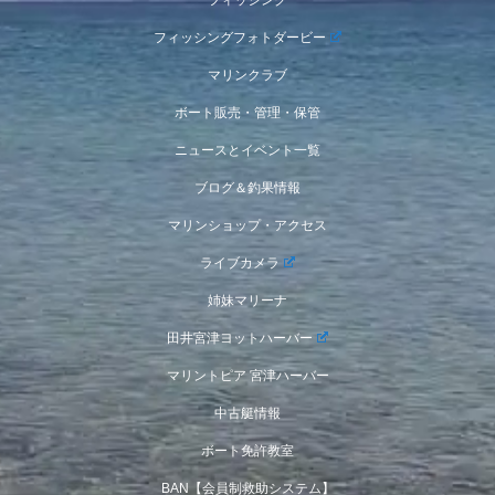
フィッシング
フィッシングフォトダービー
マリンクラブ
ボート販売・管理・保管
ニュースとイベント一覧
ブログ＆釣果情報
マリンショップ・アクセス
ライブカメラ
姉妹マリーナ
田井宮津ヨットハーバー
マリントピア 宮津ハーバー
中古艇情報
ボート免許教室
BAN【会員制救助システム】