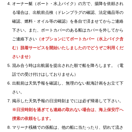
オーナー艇（ボート・水上バイク）の方で、揚降を依頼され
る場合は、出航前点検（ドレンプラグの確認、法定備品等の
確認、燃料・オイル等の確認）を各自で済ませてからご連絡
下さい。また、ボートカバーのある船はカバーを外してから
ご連絡下さい
（オプションにてボートカバー（水上バイク含
む）脱着サービスを開始いたしましたのでどうぞご利用くだ
さいませ）
混み合う時は出航届を提出された順で船を降ろします。（電
話での受け付けはしておりません）
出航前は天気予報を確認し、無理のない航海計画をお立て下
さい。
掲示した天気予報の日没時刻までには必ず帰港して下さい。
※日没時刻を過ぎても連絡の取れない場合は、海上保安庁へ
捜索の依頼をします。
マリーナ桟橋での係船は、他の船に当たったり、切れて流さ