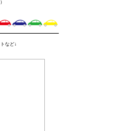
）
ントなど↓