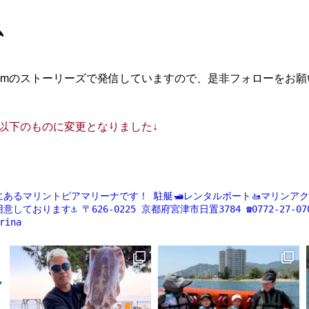
ム
agramのストーリーズで発信していますので、是非フォローをお
ントが以下のものに変更となりました↓
にあるマリントピアマリーナです！
駐艇🛥レンタルボート🚤マリンアクティ
意しております⚓️
〒626-0225
京都府宮津市日置3784
☎️0772-27-07
rina