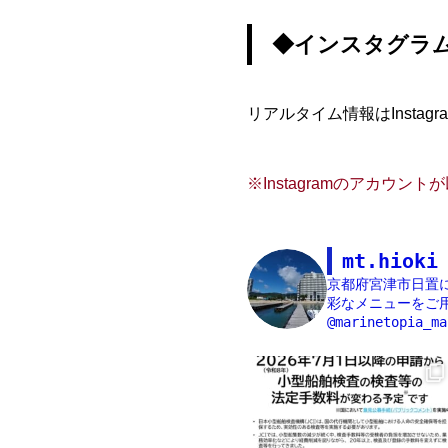
◆インスタグラ
リアルタイム情報はInst
※Instagramのアカウ
mt.hioki
京都府宮津市日置
彩なメニューをご用
@marinetopia_ma