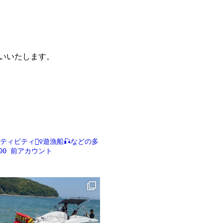
願いいたします。
ビティ🏄‍♀️遊漁船🎣などの多
00
前アカウント