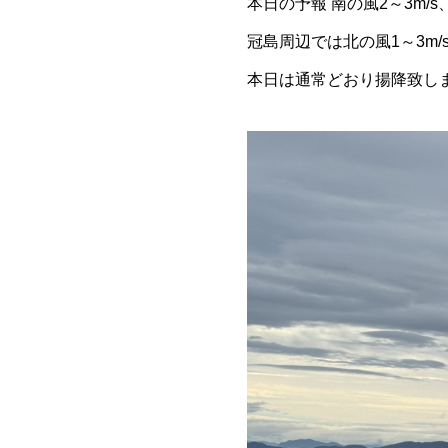
本日の予報 南の風2～3m/
冠島周辺では北の風1～3m/
本日は通常どおり揚降致し