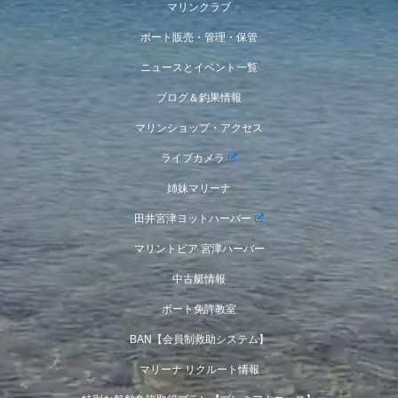
マリンクラブ
ボート販売・管理・保管
ニュースとイベント一覧
ブログ＆釣果情報
マリンショップ・アクセス
ライブカメラ
姉妹マリーナ
田井宮津ヨットハーバー
マリントピア 宮津ハーバー
中古艇情報
ボート免許教室
BAN【会員制救助システム】
マリーナ リクルート情報