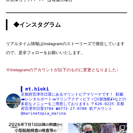
◆インスタグラム
リアルタイム情報はInstagramのストーリーズで発信しています
ので、是非フォローをお願いいたします。
※Instagramのアカウントが以下のものに変更となりました↓
mt.hioki
京都府宮津市日置にあるマリントピアマリーナです！
駐艇
🛥レンタルボート🚤マリンアクティビティ🏄‍♀️遊漁船🎣などの
多彩なメニューをご用意しております⚓️
〒626-0225
京都
府宮津市日置3784
☎️0772-27-0700
前アカウント
@marinetopia_marina