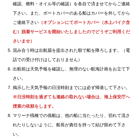
確認、燃料・オイル等の確認）を各自で済ませてからご連絡
下さい。また、ボートカバーのある船はカバーを外してから
ご連絡下さい
（オプションにてボートカバー（水上バイク含
む）脱着サービスを開始いたしましたのでどうぞご利用くだ
さいませ）
混み合う時は出航届を提出された順で船を降ろします。（電
話での受け付けはしておりません）
出航前は天気予報を確認し、無理のない航海計画をお立て下
さい。
掲示した天気予報の日没時刻までには必ず帰港して下さい。
※日没時刻を過ぎても連絡の取れない場合は、海上保安庁へ
捜索の依頼をします。
マリーナ桟橋での係船は、他の船に当たったり、切れて流さ
れたりしないように、船長が責任を持って結び留めて下さ
い。