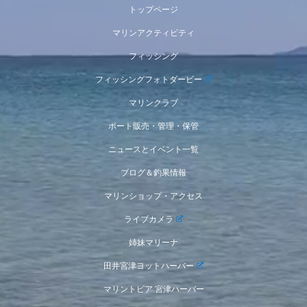
トップページ
マリンアクティビティ
フィッシング
フィッシングフォトダービー
マリンクラブ
ボート販売・管理・保管
ニュースとイベント一覧
ブログ＆釣果情報
マリンショップ・アクセス
ライブカメラ
姉妹マリーナ
田井宮津ヨットハーバー
マリントピア 宮津ハーバー