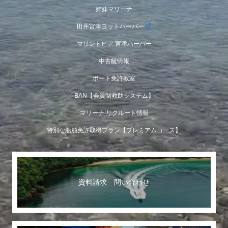
姉妹マリーナ
田井宮津ヨットハーバー
マリントピア 宮津ハーバー
中古艇情報
ボート免許教室
BAN【会員制救助システム】
マリーナ リクルート情報
特別な船舶免許取得プラン【プレミアムコース】
資料請求 問い合わせ