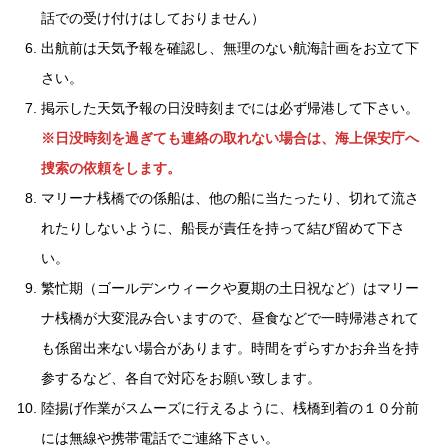
話での受け付けはしておりません）
出航前は天気予報を確認し、無理のない航海計画をお立て下
さい。
掲示した天気予報の日没時刻までには必ず帰港して下さい。
※日没時刻を過ぎても連絡の取れない場合は、海上保安庁へ
捜索の依頼をします。
マリーナ桟橋での係船は、他の船に当たったり、切れて流さ
れたりしないように、船長が責任を持って結び留めて下さ
い。
繁忙期（ゴールデンウィークや夏期の土日祝など）はマリー
ナ桟橋が大変混み合いますので、昼食などで一時帰港されて
も係留出来ない場合があります。時間をずらすかお弁当を持
参するなど、各自で対応をお願い致します。
陸揚げ作業がスムーズに行えるように、桟橋到着の１０分前
には無線や携帯電話でご連絡下さい。