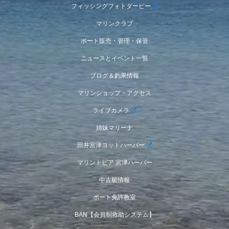
フィッシングフォトダービー
マリンクラブ
ボート販売・管理・保管
ニュースとイベント一覧
ブログ＆釣果情報
マリンショップ・アクセス
ライブカメラ
姉妹マリーナ
田井宮津ヨットハーバー
マリントピア 宮津ハーバー
中古艇情報
ボート免許教室
BAN【会員制救助システム】