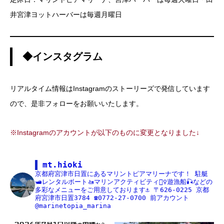
井宮津ヨットハーバーは毎週月曜日
◆インスタグラム
リアルタイム情報はInstagramのストーリーズで発信しています
ので、是非フォローをお願いいたします。
※Instagramのアカウントが以下のものに変更となりました↓
mt.hioki
京都府宮津市日置にあるマリントピアマリーナです！
駐艇
🛥レンタルボート🚤マリンアクティビティ🏄‍♀️遊漁船🎣などの
多彩なメニューをご用意しております⚓️
〒626-0225
京都
府宮津市日置3784
☎️0772-27-0700
前アカウント
@marinetopia_marina