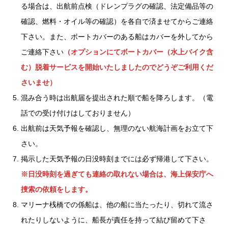
る場合は、出航前点検（ドレンプラグの確認、法定備品等の
確認、燃料・オイル等の確認）を各自で済ませてからご連絡
下さい。また、ボートカバーのある船はカバーを外してから
ご連絡下さい
（オプションにてボートカバー（水上バイク含
む）脱着サービスを開始いたしましたのでどうぞご利用くだ
さいませ）
混み合う時は出航届を提出された順で船を降ろします。（電
話での受け付けはしておりません）
出航前は天気予報を確認し、無理のない航海計画をお立て下
さい。
掲示した天気予報の日没時刻までには必ず帰港して下さい。
※日没時刻を過ぎても連絡の取れない場合は、海上保安庁へ
捜索の依頼をします。
マリーナ桟橋での係船は、他の船に当たったり、切れて流さ
れたりしないように、船長が責任を持って結び留めて下さ